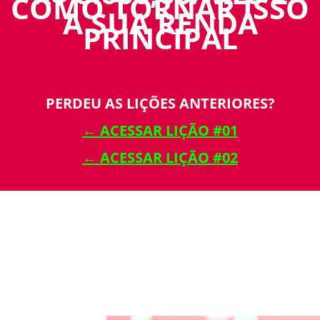
COMO TORNAR ISSO
A SUA RENDA
PRINCIPAL
PERDEU AS LIÇÕES ANTERIORES?
← ACESSAR LIÇÃO #01
← ACESSAR LIÇÃO #02