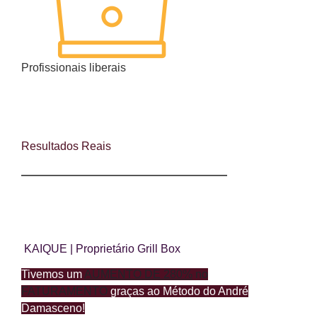
Profissionais liberais
Resultados Reais
KAIQUE | Proprietário Grill Box
Tivemos um
AUMENTO DE 280%
no
FATURAMENTO
graças ao Método do André
Damasceno!