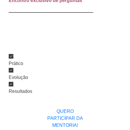
Encontro exclusivo de perguntas
No 4º e último encontro da Mentoria, dedicaremos ele
para uma sessão de perguntas e tira dúvidas de tudo o
que você viu e já está colocando em prática no seu
negócio.
Prático
Evolução
Resultados
QUERO
PARTICIPAR DA
MENTORIA!