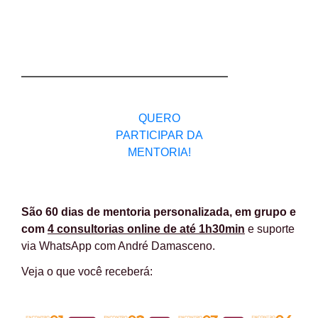
Atraia clientes e cresça seu negócio na internet em até
60 dias com um poderoso mapa de ações práticas
através da Mentoria com André Damasceno
QUERO
PARTICIPAR DA
MENTORIA!
São 60 dias de mentoria personalizada, em grupo e
com
4 consultorias online de até 1h30min
e suporte
via WhatsApp com André Damasceno.
Veja o que você receberá
: