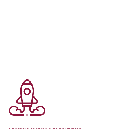
com a sua marca
Você terá acesso a uma poderosa ferramenta para
desenvolver a melhor experiência do seu negócio com
o seu cliente, aumentando o LTV, lucros e diminuindo
o CAC
4º Encontro