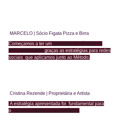
MARCELO | Sócio Figata Pizza e Birra
Começamos a ter um
RETORNO RÁPIDO
no
FATURAMENTO
graças as estratégias para redes
sociais que aplicamos junto ao Método.
A gente achava que sabia mexer nas redes sociais,
mas a gente não sabia.
Cristina Rezende | Proprietária e Artista
A estratégia apresentada foi fundamental para
o
CRESCIMENTO DO NEGÓCIO
Esperávamos artezinhas para o Instagram e nos foi
entregue algo muito maior.