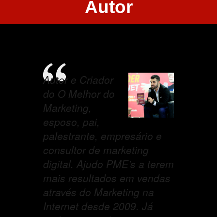
Autor
Autor e Criador
do O Melhor do
Marketing,
esposo, pai,
palestrante, empresário e
consultor de marketing
digital. Ajudo PME’s a terem
mais resultados em vendas
através do Marketing na
Internet desde 2009. Já